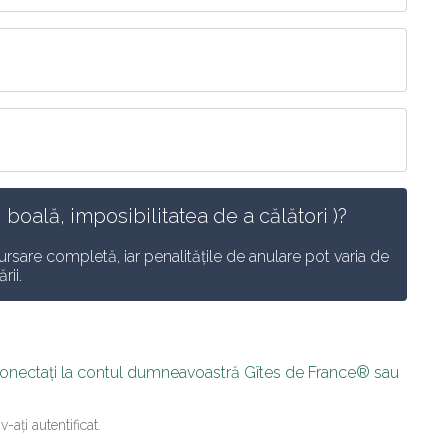
 boală, imposibilitatea de a călători )? 
rsare completă, iar penalitățile de anulare pot varia de 
rii.
conectați la contul dumneavoastră Gîtes de France® sau 
-ați autentificat.