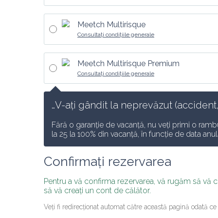
Meetch Multirisque
Consultați condițiile generale
Meetch Multirisque Premium
Consultați condițiile generale
…V-ați gândit la neprevăzut (accident,
Fără o garanție de vacanță, nu veți primi o rambu
la 25 la 100% din vacanță, în funcție de data anulă
Confirmați rezervarea
Pentru a vă confirma rezervarea, vă rugăm să vă 
să vă creați un cont de călător.
Veți fi redirecționat automat către această pagină odată ce v