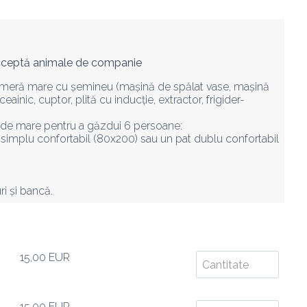
ceptă animale de companie
ameră mare cu șemineu (mașină de spălat vase, mașină 
ainic, cuptor, plită cu inducție, extractor, frigider-
nt de mare pentru a găzdui 6 persoane:

simplu confortabil (80x200) sau un pat dublu confortabil 
i și bancă.
15,00 EUR
15,00 EUR