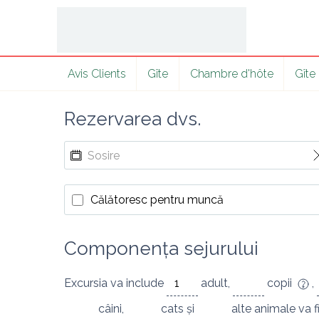
Avis Clients
Gîte
Chambre d'hôte
Gîte
Rezervarea dvs.
Călătoresc pentru muncă
Componența sejurului
Excursia va include
adult
,
copii
,
câini
,
cats
și
alte animale
va f