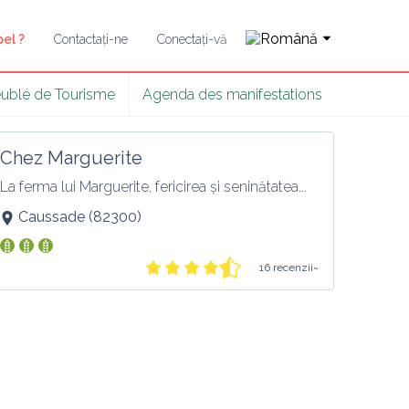
el ?
Contactați-ne
Conectați-vă
ublé de Tourisme
Agenda des manifestations
Chez Marguerite
La ferma lui Marguerite, fericirea și seninătatea...
Caussade
(
82300
)
16 recenzii~