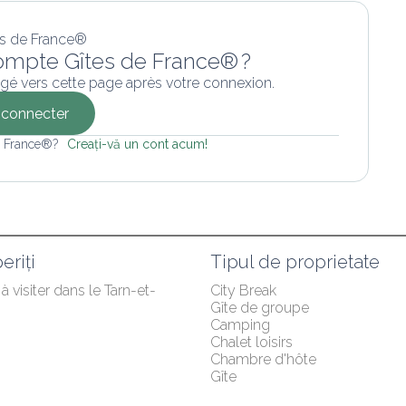
ompte Gîtes de France® ?
gé vers cette page après votre connexion.
connecter
e France®? 
Creați-vă un cont acum!
eriți
Tipul de proprietate
 à visiter dans le Tarn-et-
City Break
Gîte de groupe
Camping
Chalet loisirs
Chambre d'hôte
Gîte