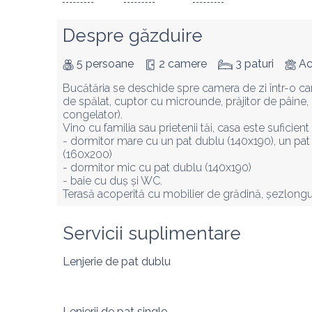
Despre găzduire
5 persoane
2 camere
3 paturi
Ac
Bucătăria se deschide spre camera de zi într-o c
de spălat, cuptor cu microunde, prăjitor de pâine, ce
congelator).

Vino cu familia sau prietenii tăi, casa este suficie
- dormitor mare cu un pat dublu (140x190), un pat 
(160x200)

- dormitor mic cu pat dublu (140x190)

- baie cu duș și WC.

Terasă acoperită cu mobilier de grădină, șezlongur
Servicii suplimentare
Lenjerie de pat dublu
Lenjerii de pat single