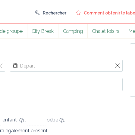
Rechercher
Comment obtenir le labe
 de groupe
City Break
Camping
Chalet loisirs
Me
enfant
,
bébé
.
ra également présent.