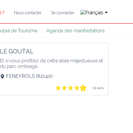
l ?
Nous contacter
Se connecter
ublé de Tourisme
Agenda des manifestations
LE GOUTAL
Et si vous profitiez de cette allée majestueuse et 
du parc ombragé...
FENEYROLS
(
82140
)
10 avis