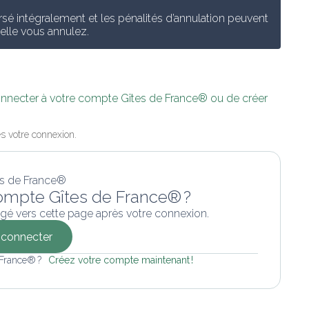
é intégralement et les pénalités d’annulation peuvent 
uelle vous annulez.
connecter à votre compte Gîtes de France® ou de créer 
s votre connexion.
ompte Gîtes de France® ?
gé vers cette page après votre connexion.
connecter
 France® ? 
Créez votre compte maintenant !